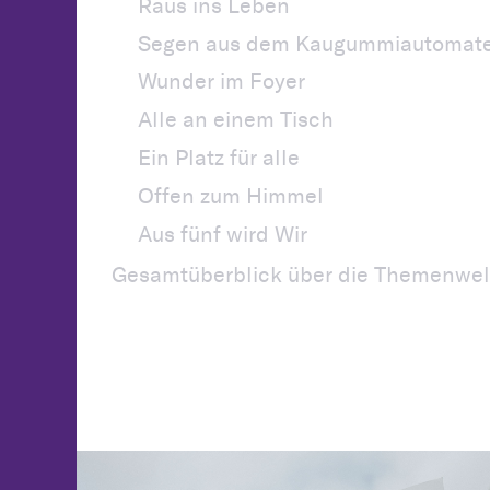
Raus ins Leben
Segen aus dem Kaugummiautomat
Wunder im Foyer
Alle an einem Tisch
Ein Platz für alle
Offen zum Himmel
Aus fünf wird Wir
Gesamtüberblick über die Themenwel