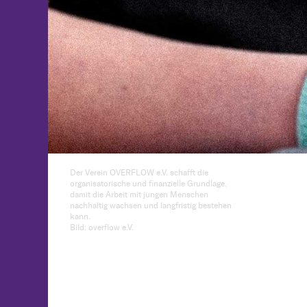
Der Verein OVERFLOW e.V. schafft die
organisatorische und finanzielle Grundlage,
damit die Arbeit mit jungen Menschen
nachhaltig wachsen und langfristig bestehen
kann.
Bild: overflow e.V.