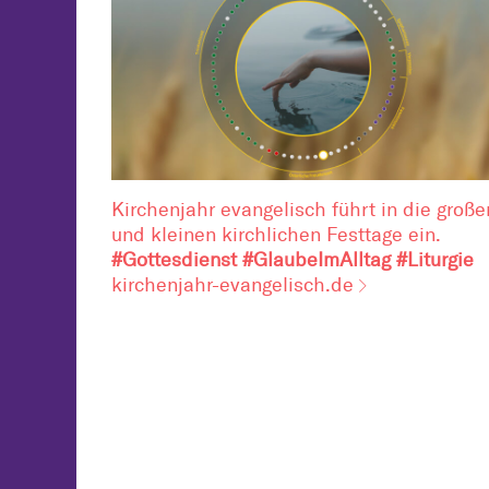
Kirchenjahr evangelisch führt in die große
und kleinen kirchlichen Festtage ein.
#Gottesdienst #GlaubeImAlltag #Liturgie
kirchenjahr-evangelisch.de