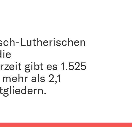
isch-Lutherischen
die
eit gibt es 1.525
mehr als 2,1
gliedern.