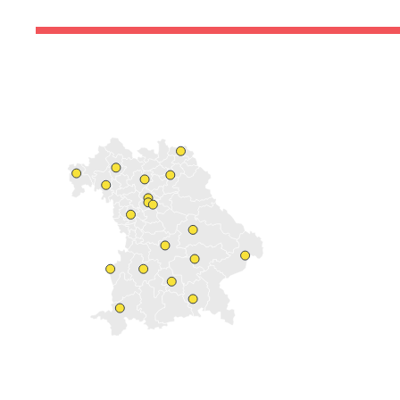
Bestattung
Kirche und Geld
Aktiv gegen Missbrauch
Kirchenjahr
Reformprozess PUK
Bildung und Gesellschaft
Ökumene
Arbeiten bei der Kirche
Tourismus
Religion in der Schule
Weltanschauungsfragen
Kunst
Gegen Rechtsextremismus