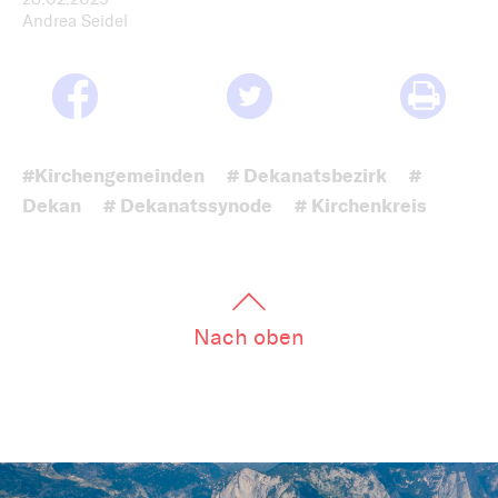
Andrea Seidel
#Kirchengemeinden
# Dekanatsbezirk
#
Dekan
# Dekanatssynode
# Kirchenkreis
Nach oben