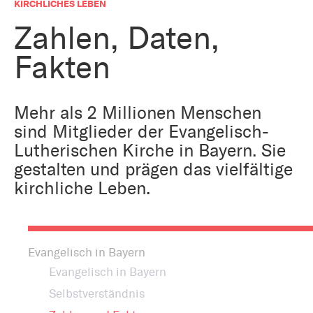
Bestattung
KIRCHLICHES LEBEN
Kirche und Geld
Aktiv gegen Missbrauch
Zahlen, Daten,
Kirchenjahr
Fakten
Reformprozess PUK
Bildung und Gesellschaft
Ökumene
Arbeiten bei der Kirche
Mehr als 2 Millionen Menschen
Tourismus
sind Mitglieder der Evangelisch-
Religion in der Schule
Lutherischen Kirche in Bayern. Sie
Weltanschauungsfragen
gestalten und prägen das vielfältige
Kunst
kirchliche Leben.
Gegen Rechtsextremismus
Evangelisch in Bayern
Evangelisch in Bayern
Selbstverständnis