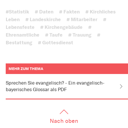
#Statistik
# Daten
# Fakten
# Kirchliches
Leben
# Landeskirche
# Mitarbeiter
#
Lebensfeste
# Kirchengebäude
#
Ehrenamtliche
# Taufe
# Trauung
#
Bestattung
# Gottesdienst
MEHR ZUM THEMA
weitere
Informationen
Sprechen Sie evangelisch? - Ein evangelisch-
zum
bayerisches Glossar als PDF
Artikel
als
Downloads
oder
Links
Nach oben