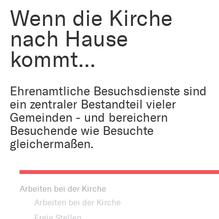
Bestattung
Kirche und Geld
Wenn die Kirche
Aktiv gegen Missbrauch
Kirchenjahr
nach Hause
Reformprozess PUK
Bildung und Gesellschaft
kommt...
Ökumene
Arbeiten bei der Kirche
Tourismus
Ehrenamtliche Besuchsdienste sind
Religion in der Schule
ein zentraler Bestandteil vieler
Gemeinden - und bereichern
Weltanschauungsfragen
Kunst
Besuchende wie Besuchte
gleichermaßen.
Gegen Rechtsextremismus
Arbeiten bei der Kirche
Arbeiten bei der Kirche
Freie Stellen