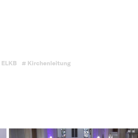
 ELKB
# Kirchenleitung