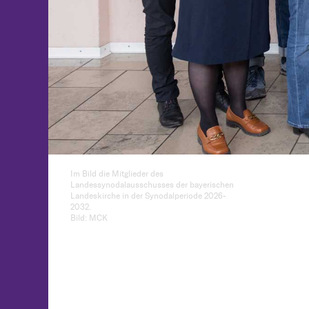
Im Bild die Mitglieder des
Landessynodalausschusses der bayerischen
Landeskirche in der Synodalperiode 2026-
2032.
Bild: MCK