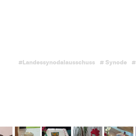
#Landessynodalausschuss
# Synode
#