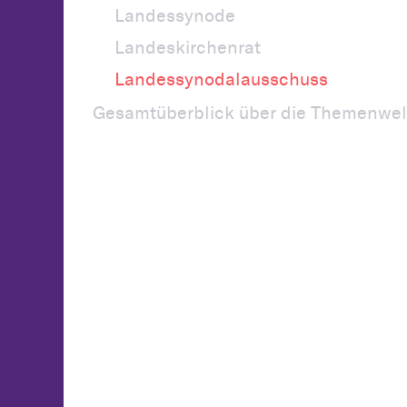
Landessynode
Landeskirchenrat
Landessynodalausschuss
Gesamtüberblick über die Themenwel